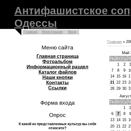
Антифашистское соп
Одессы
Главная
Регистрация
Вход
Главная
»
20
Меню сайта
Май 
Главная страница
Пн
Вт
Ср
Ч
Фотоальбом
1
2
Информационный раздел
7
8
9
1
Каталог файлов
14
15
16
1
Наши кнопки
Контакты
21
22
23
2
Ссылки
28
29
30
3
Авгус
Форма входа
Пн
Вт
Ср
Ч
1
6
7
8
Опрос
13
14
15
1
К какой из представленных культур вы себя
20
21
22
2
относите?