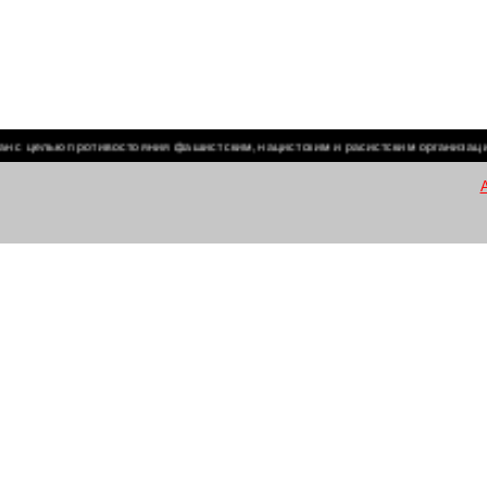
целью противостояния фашистским, нацистским и расистским организациям и