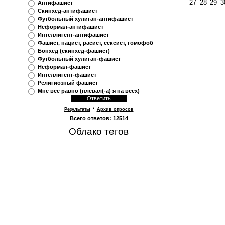
27
28
29
3
Антифашист
Скинхед-антифашист
Футбольный хулиган-антифашист
Неформал-антифашист
Интеллигент-антифашист
Фашист, нацист, расист, сексист, гомофоб
Бонхед (скинхед-фашист)
Футбольный хулиган-фашист
Неформал-фашист
Интеллигент-фашист
Религиозный фашист
Мне всё равно (плевал(-а) я на всех)
·
Результаты
Архив опросов
Всего ответов:
12514
Облако тегов