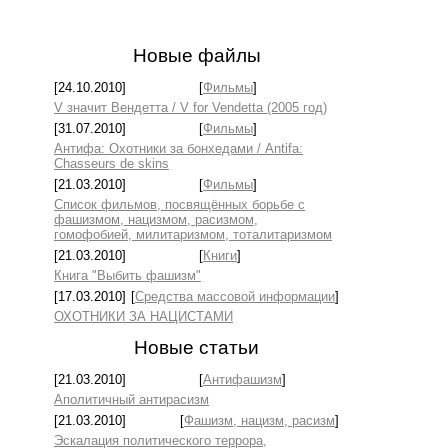
Новые файлы
[24.10.2010]
[
Фильмы
]
V значит Вендетта / V for Vendetta (2005 год)
[31.07.2010]
[
Фильмы
]
Антифа: Охотники за бонхедами / Antifa:
Chasseurs de skins
[21.03.2010]
[
Фильмы
]
Список фильмов, посвящённых борьбе с
фашизмом, нацизмом, расизмом,
гомофобией, милитаризмом, тоталитаризмом
[21.03.2010]
[
Книги
]
Книга "Выбить фашизм"
[17.03.2010]
[
Средства массовой информации
]
ОХОТНИКИ ЗА НАЦИСТАМИ
Новые статьи
[21.03.2010]
[
Антифашизм
]
Аполитичный антирасизм
[21.03.2010]
[
Фашизм, нацизм, расизм
]
Эскалация политического террора,