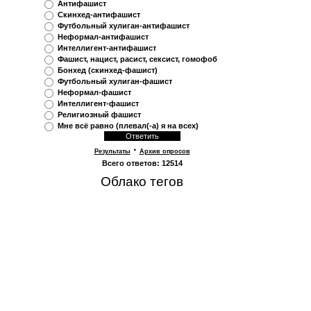
Антифашист
Скинхед-антифашист
Футбольный хулиган-антифашист
Неформал-антифашист
Интеллигент-антифашист
Фашист, нацист, расист, сексист, гомофоб
Бонхед (скинхед-фашист)
Футбольный хулиган-фашист
Неформал-фашист
Интеллигент-фашист
Религиозный фашист
Мне всё равно (плевал(-а) я на всех)
·
Результаты
Архив опросов
Всего ответов:
12514
Облако тегов