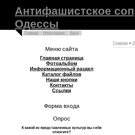
Антифашистское соп
Одессы
Главная
Регистрация
Вход
Главная
»
2
Меню сайта
Главная страница
Фотоальбом
Информационный раздел
Каталог файлов
Наши кнопки
Контакты
Ссылки
Форма входа
Опрос
К какой из представленных культур вы себя
относите?