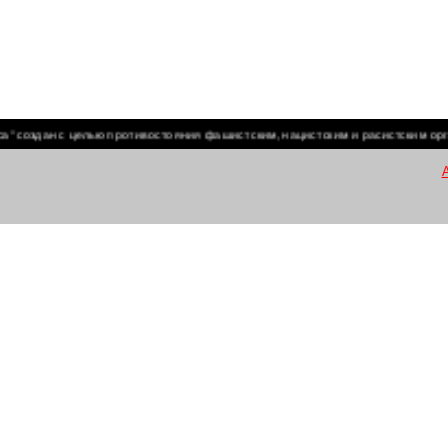
здан с целью противостояния фашистским, нацистским и расистским организ