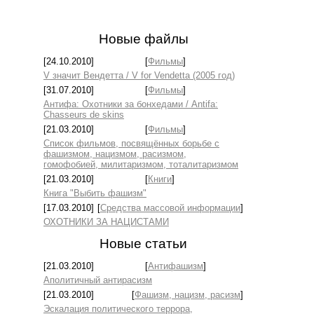
Новые файлы
[24.10.2010]
[
Фильмы
]
V значит Вендетта / V for Vendetta (2005 год)
[31.07.2010]
[
Фильмы
]
Антифа: Охотники за бонхедами / Antifa:
Chasseurs de skins
[21.03.2010]
[
Фильмы
]
Список фильмов, посвящённых борьбе с
фашизмом, нацизмом, расизмом,
гомофобией, милитаризмом, тоталитаризмом
[21.03.2010]
[
Книги
]
Книга "Выбить фашизм"
[17.03.2010]
[
Средства массовой информации
]
ОХОТНИКИ ЗА НАЦИСТАМИ
Новые статьи
[21.03.2010]
[
Антифашизм
]
Аполитичный антирасизм
[21.03.2010]
[
Фашизм, нацизм, расизм
]
Эскалация политического террора,