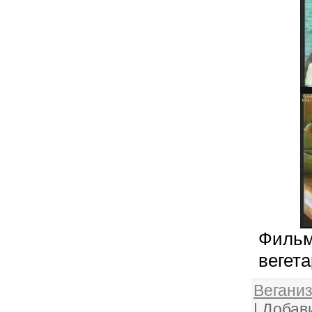
Фильм 
вегет
Веганиз
|
Добав