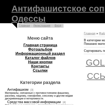
Антифашистское соп
Одессы
Главная
Регистрация
Вход
Главная
»
Фай
Меню сайта
В категории м
Показано мат
Главная страница
Фотоальбом
Сортировать п
Информационный раздел
Каталог файлов
GOL
Наши кнопки
Контакты
Ссылки
ССЫ
Категории раздела
Антифашизм
[3]
Материалы, связанные с противостоянием фашизму,
расизму, нацизму, гомофобии, сексизму и другим видам
дискриминации и нетерпимости.
Средства массовой информации
[4]