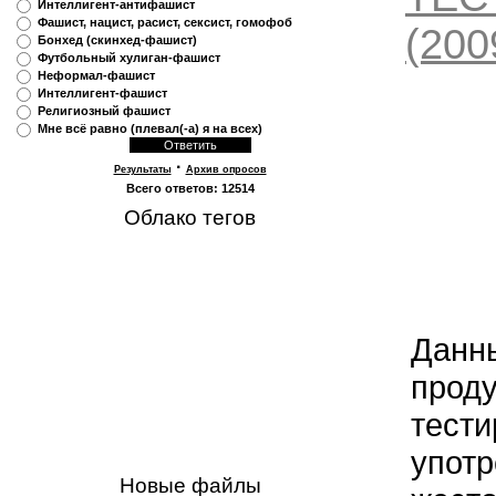
Интеллигент-антифашист
Фашист, нацист, расист, сексист, гомофоб
(200
Бонхед (скинхед-фашист)
Футбольный хулиган-фашист
Неформал-фашист
Интеллигент-фашист
Религиозный фашист
Мне всё равно (плевал(-а) я на всех)
·
Результаты
Архив опросов
Всего ответов:
12514
Облако тегов
Данн
проду
тести
употр
Новые файлы