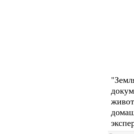
"Земл
докум
живот
домаш
экспе