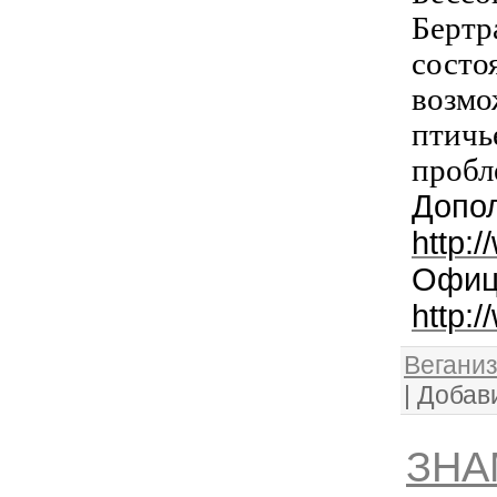
Бертр
состо
возмо
птичь
пробл
Допо
http:
Офиц
http:
Веганиз
|
Добав
ЗНА