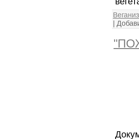
вегет
Веганиз
|
Добав
"ПО
Доку