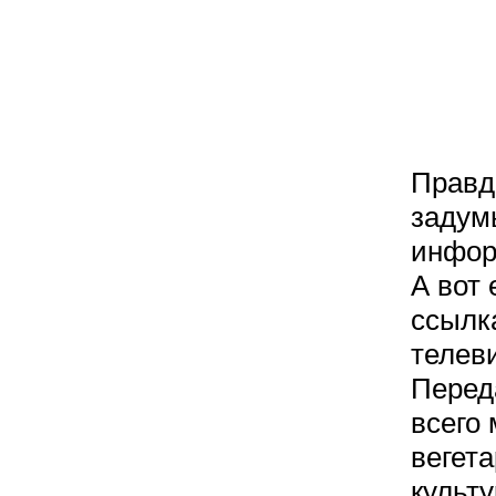
Правд
задум
инфор
А вот
ссылк
телев
Перед
всего
вегет
культу