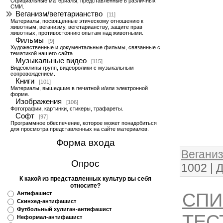
Официальные материалы, представленные в различных
СМИ.
Веганизм/вегетарианство
[11]
Материалы, посвященные этическому отношению к
животным, веганизму, вегетарианству, защите прав
животных, противостоянию опытам над животными.
Фильмы
[9]
Художественные и документальные фильмы, связанные с
тематикой нашего сайта.
Музыкальные видео
[115]
Видеоклипы групп, видеоролики с музыкальным
сопровождением.
Книги
[101]
Материалы, вышедшие в печатной и/или электронной
форме.
Изображения
[106]
Фотографии, картинки, стикеры, трафареты.
Софт
[97]
Программное обеспечение, которое может понадобиться
для просмотра представленных на сайте материалов.
Форма входа
Веганиз
Опрос
1002
|
Д
К какой из представленных культур вы себя
относите?
СПИ
Антифашист
Скинхед-антифашист
Футбольный хулиган-антифашист
ТЕС
Неформал-антифашист