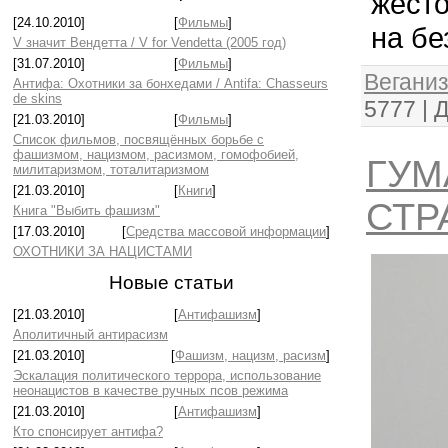
жест
[24.10.2010]
[
Фильмы
]
на бе
V значит Вендетта / V for Vendetta (2005 год)
[31.07.2010]
[
Фильмы
]
Веганиз
Антифа: Охотники за бонхедами / Antifa: Chasseurs
de skins
5777
|
Д
[21.03.2010]
[
Фильмы
]
Список фильмов, посвящённых борьбе с
фашизмом, нацизмом, расизмом, гомофобией,
ГУМ
милитаризмом, тоталитаризмом
[21.03.2010]
[
Книги
]
СТР
Книга "Выбить фашизм"
[17.03.2010]
[
Средства массовой информации
]
ОХОТНИКИ ЗА НАЦИСТАМИ
Новые статьи
[21.03.2010]
[
Антифашизм
]
Аполитичный антирасизм
[21.03.2010]
[
Фашизм, нацизм, расизм
]
Эскалация политического террора, использование
неонацистов в качестве ручных псов режима
[21.03.2010]
[
Антифашизм
]
Кто спонсирует антифа?