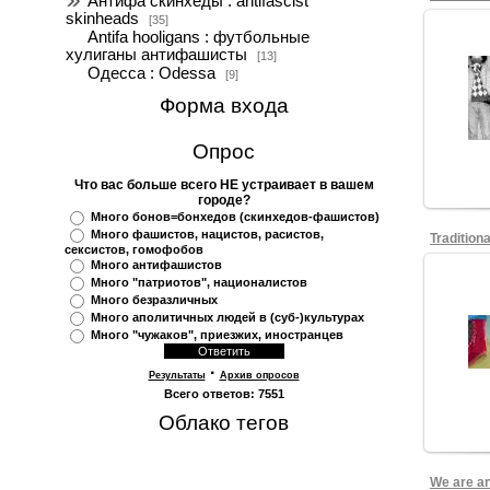
Антифа скинхеды : antifascist
skinheads
[35]
Antifa hooligans : футбольные
хулиганы антифашисты
[13]
Одесса : Odessa
[9]
С
Форма входа
Опрос
Что вас больше всего НЕ устраивает в вашем
городе?
Много бонов=бонхедов (скинхедов-фашистов)
Много фашистов, нацистов, расистов,
Tradition
сексистов, гомофобов
Много антифашистов
Много "патриотов", националистов
Много безразличных
Много аполитичных людей в (суб-)культурах
Много "чужаков", приезжих, иностранцев
·
Результаты
Архив опросов
Всего ответов:
7551
Облако тегов
We are an