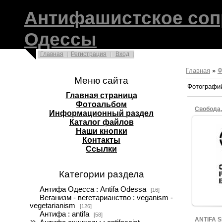
Антифашистское соп
Одессы
Главная
Регистрация
Вход
Главная
»
Ф
Меню сайта
Фотографий
Главная страница
Фотоальбом
Свобода,
Информационный раздел
Каталог файлов
Наши кнопки
Контакты
Ссылки
Категории раздела
Антифа Одесса : Antifa Odessa
[16]
Веганизм - вегетарианство : veganism -
vegetarianism
[126]
Антифа : antifa
[58]
ANTIFA 