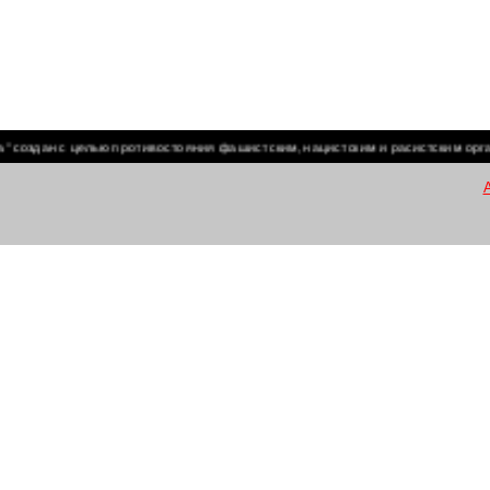
дан с целью противостояния фашистским, нацистским и расистским организа