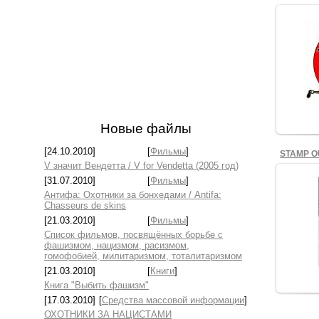
Новые файлы
[24.10.2010]
[
Фильмы
]
STAMP O
V значит Вендетта / V for Vendetta (2005 год)
[31.07.2010]
[
Фильмы
]
Антифа: Охотники за бонхедами / Antifa:
Chasseurs de skins
[21.03.2010]
[
Фильмы
]
ST
Список фильмов, посвящённых борьбе с
фашизмом, нацизмом, расизмом,
гомофобией, милитаризмом, тоталитаризмом
[21.03.2010]
[
Книги
]
Книга "Выбить фашизм"
[17.03.2010]
[
Средства массовой информации
]
ОХОТНИКИ ЗА НАЦИСТАМИ