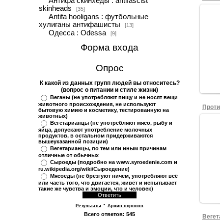
Антифа скинхеды : antifascist
skinheads
[35]
Antifa hooligans : футбольные
хулиганы антифашисты
[13]
Одесса : Odessa
[9]
Форма входа
Опрос
К какой из данных групп людей вы относитесь?
(вопрос о питании и стиле жизни)
Веганы (не употребляют пищу и не носят вещи
животного происхождения, не используют
бытовую химию и косметику, тестированную на
животных)
Вегетарианцы (не употребляют мясо, рыбу и
яйца, допускают употребление молочных
продуктов, в остальном придерживаются
вышеуказанной позиции)
Вегетарианцы, по тем или иным причинам
отличные от обычных
Сыроеды (подробно на www.syroedenie.com и
ru.wikipedia.org/wiki/Сыроедение)
Мясоеды (не брезгуют ничем, употребляют всё
или часть того, что двигается, живёт и испытывает
такие же чувства и эмоции, что и человек)
·
Результаты
Архив опросов
Всего ответов:
545
Вегет