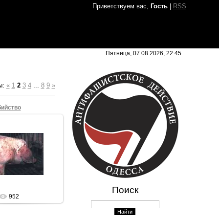
Приветствуем вас,
Гость
|
RSS
Пятница, 07.08.2026, 22:45
ы
:
«
1
2
3
4
...
8
9
»
бийство
7.08.2009
Sham69
Поиск
952