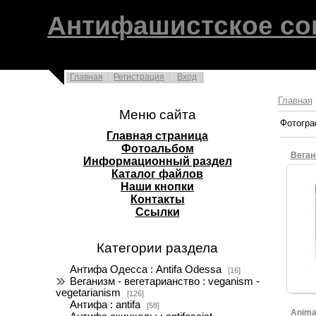
Антифашистское со
Главная
Регистрация
Вход
Главная
Меню сайта
Фотогра
Главная страница
Фотоальбом
Веган
Информационный раздел
Каталог файлов
Наши кнопки
Контакты
Ссылки
Категории раздела
Антифа Одесса : Antifa Odessa
[16]
Веганизм - вегетарианство : veganism -
vegetarianism
[126]
Антифа : antifa
[58]
Animal