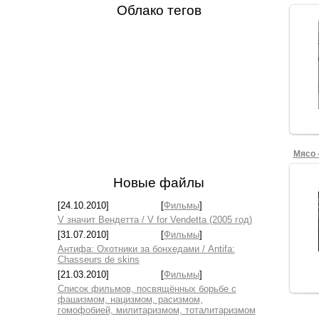
Облако тегов
Мясо 
Новые файлы
[24.10.2010]
[
Фильмы
]
V значит Вендетта / V for Vendetta (2005 год)
[31.07.2010]
[
Фильмы
]
Антифа: Охотники за бонхедами / Antifa:
Chasseurs de skins
[21.03.2010]
[
Фильмы
]
Список фильмов, посвящённых борьбе с
фашизмом, нацизмом, расизмом,
гомофобией, милитаризмом, тоталитаризмом