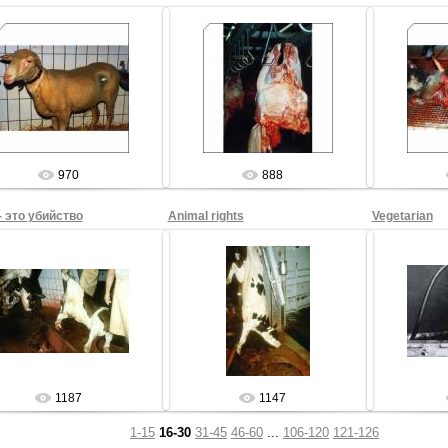
27.08.2009
27.08.2009
2
Sham69
Sham69
970
888
- это убийство
Animal rights
Vegetarian
27.08.2009
27.08.2009
2
Sham69
Sham69
1187
1147
1-15
16-30
31-45
46-60
...
106-120
121-126