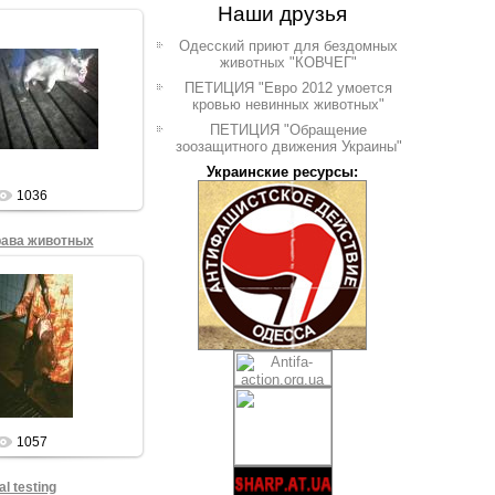
Наши друзья
Одесский приют для бездомных
животных "КОВЧЕГ"
7.08.2009
ПЕТИЦИЯ "Евро 2012 умоется
кровью невинных животных"
Sham69
ПЕТИЦИЯ "Обращение
зоозащитного движения Украины"
Украинские ресурсы:
1036
рава животных
7.08.2009
Sham69
1057
l testing