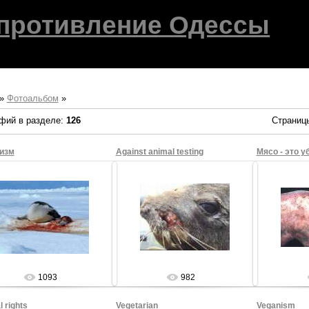
противление Одессы
»
Фотоальбом
»
фий в разделе
:
126
Страниц
изм
Against animal testing
Мясо - это у
27.08.2009
27.08.2009
2
Sham69
Sham69
1093
982
 rights
Vegetarian
Veganism