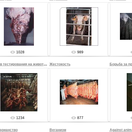
27.08.2009
27.08.2009
2
Sham69
Sham69
1028
989
Против тестирования на животных
Жестокость
Борьба за п
27.08.2009
27.08.2009
2
Sham69
Sham69
1234
877
арианство
Веганизм
Against anima