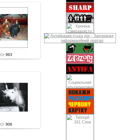
7.08.2009
Sham69
963
7.08.2009
Sham69
906