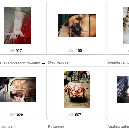
27.08.2009
27.08.2009
2
Sham69
Sham69
927
1155
Против тестирования на животных
Жестокость
Борьба за п
27.08.2009
27.08.2009
2
Sham69
Sham69
1029
897
арианство
Веганизм
Against anima