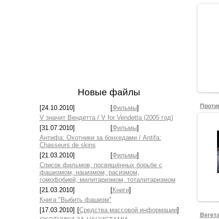
Новые файлы
[24.10.2010]
[
Фильмы
]
V значит Вендетта / V for Vendetta (2005 год)
[31.07.2010]
[
Фильмы
]
Антифа: Охотники за бонхедами / Antifa:
Chasseurs de skins
[21.03.2010]
[
Фильмы
]
Список фильмов, посвящённых борьбе с
фашизмом, нацизмом, расизмом,
гомофобией, милитаризмом, тоталитаризмом
[21.03.2010]
[
Книги
]
Книга "Выбить фашизм"
[17.03.2010]
[
Средства массовой информации
]
Вегет