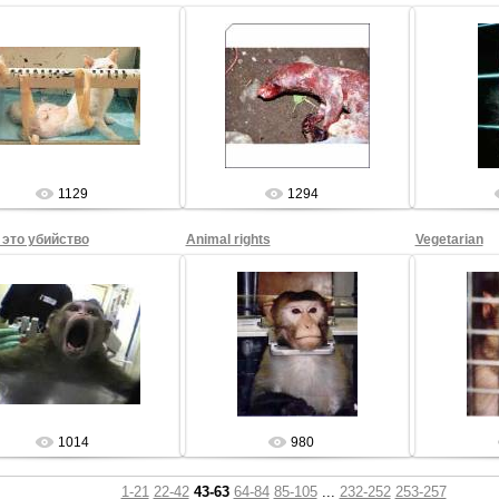
27.08.2009
27.08.2009
2
Sham69
Sham69
1129
1294
 это убийство
Animal rights
Vegetarian
27.08.2009
27.08.2009
2
Sham69
Sham69
1014
980
1-21
22-42
43-63
64-84
85-105
...
232-252
253-257