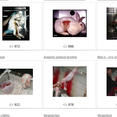
27.08.2009
27.08.2009
2
Sham69
Sham69
972
998
изм
Against animal testing
Мясо - это у
27.08.2009
27.08.2009
2
Sham69
Sham69
912
978
 rights
Vegetarian
Veganism