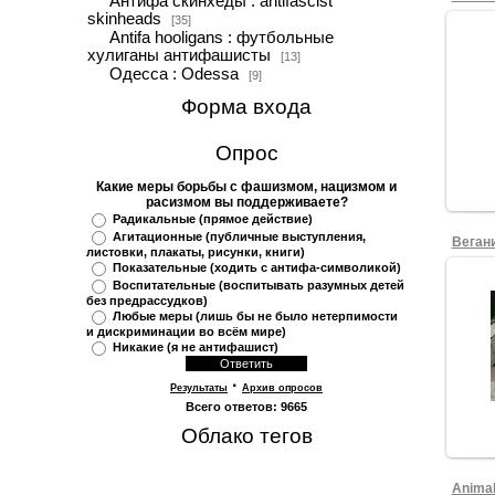
Антифа скинхеды : antifascist
skinheads
[35]
Antifa hooligans : футбольные
хулиганы антифашисты
[13]
Одесса : Odessa
[9]
Форма входа
Опрос
Какие меры борьбы с фашизмом, нацизмом и
расизмом вы поддерживаете?
Радикальные (прямое действие)
Агитационные (публичные выступления,
Веган
листовки, плакаты, рисунки, книги)
Показательные (ходить с антифа-символикой)
Воспитательные (воспитывать разумных детей
без предрассудков)
Любые меры (лишь бы не было нетерпимости
и дискриминации во всём мире)
Никакие (я не антифашист)
·
Результаты
Архив опросов
Всего ответов:
9665
Облако тегов
Animal