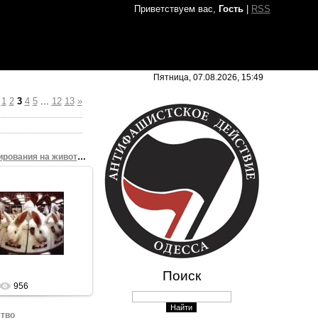
Приветствуем вас,
Гость
|
RSS
Пятница, 07.08.2026, 15:49
1
2
3
4
5
...
12
13
»
Против тестирования на животных
7.08.2009
Sham69
Поиск
956
тво