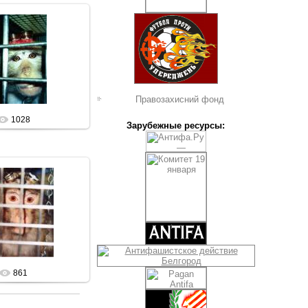
7.08.2009
Sham69
Правозахисний фонд
1028
Зарубежные ресурсы:
7.08.2009
Sham69
861