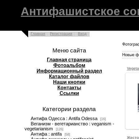
Антифашистское со
Главная
Регистрация
Вход
Фотогра
Меню сайта
Новые ф
Главная страница
Фотоальбом
Vegeta
Информационный раздел
Каталог файлов
Наши кнопки
Контакты
Ссылки
Категории раздела
Антифа Одесса : Antifa Odessa
[16]
Веганизм - вегетарианство : veganism -
vegetarianism
[126]
Антифа : antifa
[58]
Жесто