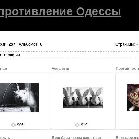
противление Одессы
фий:
257
| Альбомов:
6
Страницы
:
«
отографии
rian
Veganism
27.08.2009
27.08.2009
2
Sham69
Sham69
906
919
кость
Борьба за права животных
Вегетарианс