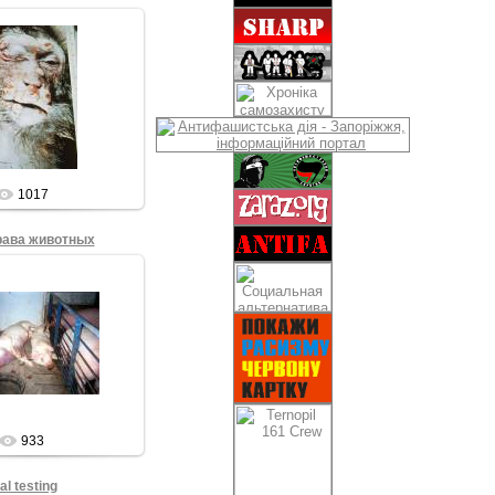
7.08.2009
Sham69
1017
рава животных
7.08.2009
Sham69
933
l testing